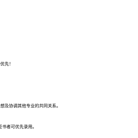
验优先！
想及协调其他专业的共同关系。
证书者可优先录用。