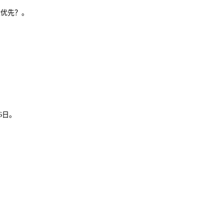
验优先？。
6日。