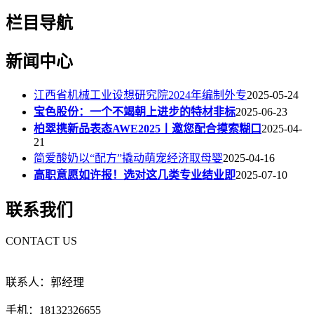
栏目导航
新闻中心
江西省机械工业设想研究院2024年编制外专
2025-05-24
宝色股份：一个不竭朝上进步的特材非标
2025-06-23
柏翠携新品表态AWE2025丨邀您配合摸索糊口
2025-04-
21
简爱酸奶以“配方”撬动萌宠经济取母婴
2025-04-16
高职意愿如许报！选对这几类专业结业即
2025-07-10
联系我们
CONTACT US
联系人：郭经理
手机：18132326655