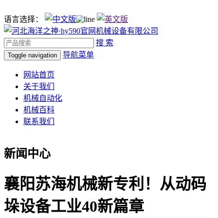
语言选择：
搜 索
导航菜单
Toggle navigation
网站首页
关于我们
机械自动化
机械百科
联系我们
新闻中心
襄阳苏海机械新专利！从动码
垛设备工业40新篇章