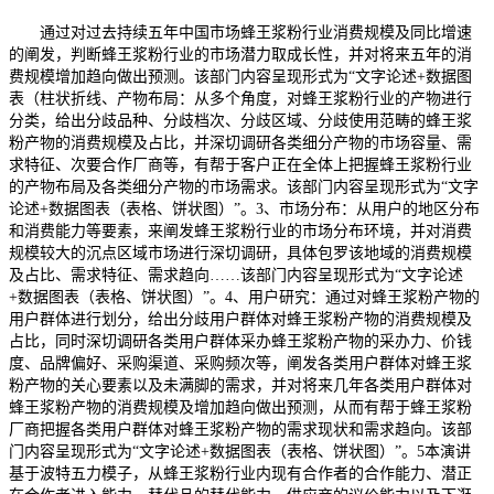
通过对过去持续五年中国市场蜂王浆粉行业消费规模及同比增速
的阐发，判断蜂王浆粉行业的市场潜力取成长性，并对将来五年的消
费规模增加趋向做出预测。该部门内容呈现形式为“文字论述+数据图
表（柱状折线、产物布局：从多个角度，对蜂王浆粉行业的产物进行
分类，给出分歧品种、分歧档次、分歧区域、分歧使用范畴的蜂王浆
粉产物的消费规模及占比，并深切调研各类细分产物的市场容量、需
求特征、次要合作厂商等，有帮于客户正在全体上把握蜂王浆粉行业
的产物布局及各类细分产物的市场需求。该部门内容呈现形式为“文字
论述+数据图表（表格、饼状图）”。3、市场分布：从用户的地区分布
和消费能力等要素，来阐发蜂王浆粉行业的市场分布环境，并对消费
规模较大的沉点区域市场进行深切调研，具体包罗该地域的消费规模
及占比、需求特征、需求趋向……该部门内容呈现形式为“文字论述
+数据图表（表格、饼状图）”。4、用户研究：通过对蜂王浆粉产物的
用户群体进行划分，给出分歧用户群体对蜂王浆粉产物的消费规模及
占比，同时深切调研各类用户群体采办蜂王浆粉产物的采办力、价钱
度、品牌偏好、采购渠道、采购频次等，阐发各类用户群体对蜂王浆
粉产物的关心要素以及未满脚的需求，并对将来几年各类用户群体对
蜂王浆粉产物的消费规模及增加趋向做出预测，从而有帮于蜂王浆粉
厂商把握各类用户群体对蜂王浆粉产物的需求现状和需求趋向。该部
门内容呈现形式为“文字论述+数据图表（表格、饼状图）”。5本演讲
基于波特五力模子，从蜂王浆粉行业内现有合作者的合作能力、潜正