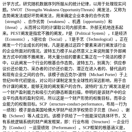
计学方式，研究随机数据序列所服从的统计纪律，以用于处理现实问
题。SWOT（Strengths Weakness OpportunityThreats）阐发法，又称为
态势阐发法或好坏势阐发法，用来确定企业本身的合作劣势
（strength）、合作劣势（weakness）、机遇（opportunity）和
（threat），从而将公司的计谋取公司内部资本、外部无机地连系起
来。PEST阐发是指宏不雅的阐发，P是（Political System），E是经济
（Economic），S是社会（Social），T是手艺（Technological）。正在
阐发一个行业成长的时候，凡是是通过这四个要素来进行阐发该行业
的企业所面对的情况。波特五力模子从必然意义上来说附属于外部阐
发方式中的微不雅阐发，将大量分歧的要素汇集正在一个简洁的模子
中，以此阐发一个行业的根基合作态势。波特五力，别离为：供应参
议价还价能力、采办者的讨价还价能力、潜正在进入者的、替代品的
和现有企业之间的合作。该模子由迈克尔•波特（Michael Porter）于上
世纪80年代初提出，对公司计谋制定发生全球性的深远影响，用于合
作计谋的阐发，能够无效的阐发客户的合作。波特的“五力”阐发法是对
一个财产盈利能力和吸引力的静态断面扫描，申明的是该财产中的企
业平均具有的盈利空间，所以这是一个财产形势的权衡目标，而非企
业能力的权衡目标。SCP（structure-conduct-performance，布局－行为
－绩效）模子是由美国哈佛大学财产经济学权势巨子贝恩（Bain）、谢
勒（Scherer）等人成立的。该模子供给了一个既能深切具体环节，又
有系统逻辑系统的财产阐发框架，即：行业布局（Structure）－企业行
为（Conduct）－运营绩效（Performance）。SCP框架的根基涵义是，