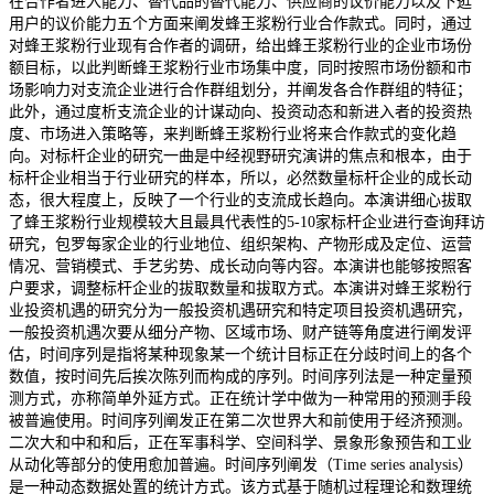
在合作者进入能力、替代品的替代能力、供应商的议价能力以及下逛
用户的议价能力五个方面来阐发蜂王浆粉行业合作款式。同时，通过
对蜂王浆粉行业现有合作者的调研，给出蜂王浆粉行业的企业市场份
额目标，以此判断蜂王浆粉行业市场集中度，同时按照市场份额和市
场影响力对支流企业进行合作群组划分，并阐发各合作群组的特征；
此外，通过度析支流企业的计谋动向、投资动态和新进入者的投资热
度、市场进入策略等，来判断蜂王浆粉行业将来合作款式的变化趋
向。对标杆企业的研究一曲是中经视野研究演讲的焦点和根本，由于
标杆企业相当于行业研究的样本，所以，必然数量标杆企业的成长动
态，很大程度上，反映了一个行业的支流成长趋向。本演讲细心拔取
了蜂王浆粉行业规模较大且最具代表性的5-10家标杆企业进行查询拜访
研究，包罗每家企业的行业地位、组织架构、产物形成及定位、运营
情况、营销模式、手艺劣势、成长动向等内容。本演讲也能够按照客
户要求，调整标杆企业的拔取数量和拔取方式。本演讲对蜂王浆粉行
业投资机遇的研究分为一般投资机遇研究和特定项目投资机遇研究，
一般投资机遇次要从细分产物、区域市场、财产链等角度进行阐发评
估，时间序列是指将某种现象某一个统计目标正在分歧时间上的各个
数值，按时间先后挨次陈列而构成的序列。时间序列法是一种定量预
测方式，亦称简单外延方式。正在统计学中做为一种常用的预测手段
被普遍使用。时间序列阐发正在第二次世界大和前使用于经济预测。
二次大和中和和后，正在军事科学、空间科学、景象形象预告和工业
从动化等部分的使用愈加普遍。时间序列阐发（Time series analysis）
是一种动态数据处置的统计方式。该方式基于随机过程理论和数理统