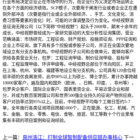
行业布局决定企业正在市场中的行为，而企业行为又决定市场运转正
在各个方面的经济绩效。SCP模子，次要用于阐发行业或者企业正在遭
到外部冲击（次要是指行业或企业外部经济、、手艺、文化变化、消
费习惯等要素的变化）时，可能的计谋调整及行为变化。中经视野消
息征询无限公司（以下简称“中经视野”）起头于2008年，颠末十余年的
成长，中经视野曾经成为一家研究驱动的大型分析性征询集团，营业
范畴涵盖：市场研究、工程征询、财产规划、投融资征询、PPP征询和
企业上市征询，旗下具有多个控股或参股子公司，并正在全国次要地
域设立有分支办事机构。中经视野的子公司和合做单元，能够向客户
供给各类营业天分，包罗：工程征询甲级、制价征询甲级、投标甲
级、工程监理甲级、环评甲级等。中经视野总部位于市向阳区，并正
在上海、杭州、安徽、福建等地设立有分支机构，公司具有120余位经
验丰硕的优良阐发师，此中90%以上为硕士、博士学历，累计办事跨越
10000家客户，遍及国内和国外（欧洲、、日韩、印度、、非州等），
包罗央企客户、国际企业客户、国表里资企业、平易近营企业和部
分，并成为数百家跨国公司和世界500强企业持久的征询产物供应商，
客户对劲率达到95%以上。目前，中经视野平均每个工做日签约5-7
单，全年施行各类征询项目跨越1000个， 正在能源、化工、机械、汽
车、金融、安全、零售、电信、食物、旅逛、轻工等数十个行业里堆
集有丰硕的项目案例和征询经验。
上一篇：
泉州洛江：打制全球智制配备供应链办事核心
下一