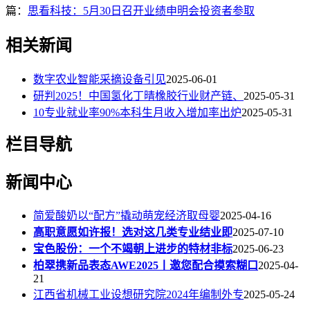
篇：
思看科技：5月30日召开业绩申明会投资者参取
相关新闻
数字农业智能采摘设备引见
2025-06-01
研判2025！中国氢化丁晴橡胶行业财产链、
2025-05-31
10专业就业率90%本科生月收入增加率出炉
2025-05-31
栏目导航
新闻中心
简爱酸奶以“配方”撬动萌宠经济取母婴
2025-04-16
高职意愿如许报！选对这几类专业结业即
2025-07-10
宝色股份：一个不竭朝上进步的特材非标
2025-06-23
柏翠携新品表态AWE2025丨邀您配合摸索糊口
2025-04-
21
江西省机械工业设想研究院2024年编制外专
2025-05-24